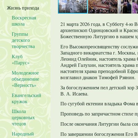
Жизнь прихода
Воскресная
школа
21 марта 2026 года, в Субботу 4-ю
архиепископ Одинцовский и Красно
Группы
Божественную Литургию в нашем х
детского
творчества
Его Высокопреосвященству сослужи
Западного викариатства г. Москвы,
Клуб
Леонид Олейник, настоятель храма
«Парус»
Андрей Галухин, настоятель храма 
настоятеля храма преподобной Ефро
Молодежное
возглавил диакон Тимофей Рзянин.
объединение
«Верность»
За богослужением пел детский хор 
В. А. Исаева.
Евангельский
кружок
По сугубой ектении владыка Фома в
Школа
Проповедь по запричастном стихе 
церковных
чтецов
После окончания Литургии была со
Народный
По завершении богослужения Его В