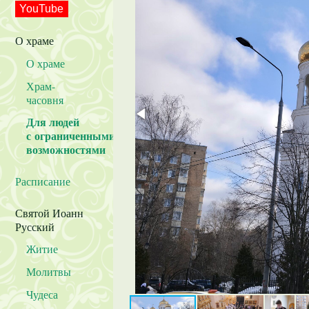
YouTube
О храме
О храме
Храм-
часовня
Для людей
с ограниченными
возможностями
Расписание
Святой Иоанн
Русский
Житие
Молитвы
Чудеса