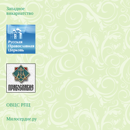
Западное
викариатство
ОВЦС РПЦ
Милосердие.ру