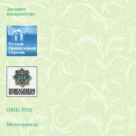
Западное
викариатство
ОВЦС РПЦ
Милосердие.ру