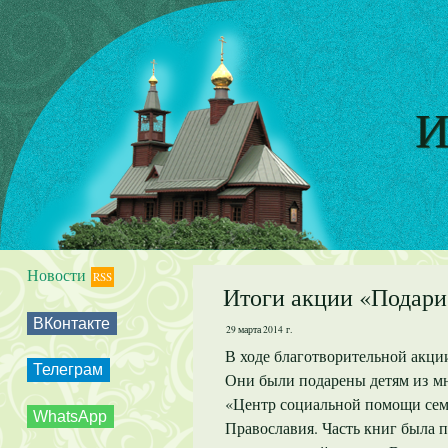
И
Новости
RSS
Итоги акции «Подари
ВКонтакте
29 марта 2014 г.
В ходе благотворительной акци
Телеграм
Они были подарены детям из м
«Центр социальной помощи сем
WhatsApp
Православия. Часть книг была 