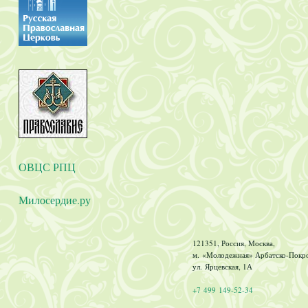
ОВЦС РПЦ
Милосердие.ру
121351, Россия, Москва,
м. «Молодежная» Арбатско-Покров
ул. Ярцевская, 1А
+7 499 149-52-34