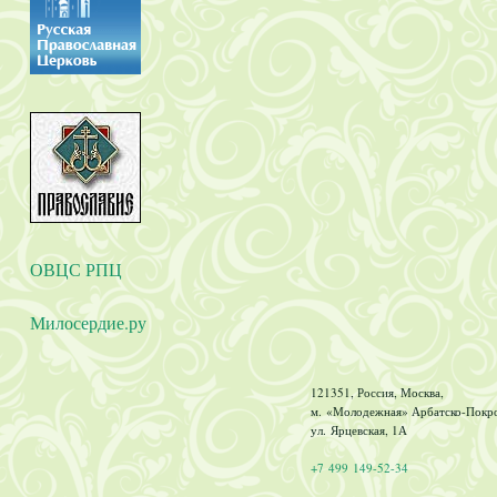
ОВЦС РПЦ
Милосердие.ру
121351, Россия, Москва,
м. «Молодежная» Арбатско-Покров
ул. Ярцевская, 1А
+7 499 149-52-34