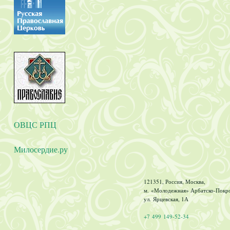
ОВЦС РПЦ
Милосердие.ру
121351, Россия, Москва,
м. «Молодежная» Арбатско-Покров
ул. Ярцевская, 1А
+7 499 149-52-34