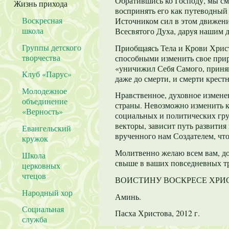
Обратившись ко Господу, мы см
Жизнь прихода
воспринять его как путеводный
Воскресная
Источником сил в этом движени
школа
Всесвятого Духа, даруя нашим д
Группы детского
Приобщаясь Тела и Крови Христ
творчества
способными изменить свое прир
«уничижил Себя Самого, приняв
Клуб «Парус»
даже до смерти, и смерти крестн
Молодежное
Нравственное, духовное измене
объединение
страны. Невозможно изменить к
«Верность»
социальных и политических гру
векторы, зависит путь развития
Евангельский
врученного нам Создателем, что
кружок
Молитвенно желаю всем вам, до
Школа
свыше в ваших повседневных тр
церковных
чтецов
ВОИСТИНУ ВОСКРЕСЕ ХРИ
Народный хор
Аминь.
Социальная
Пасха Христова, 2012 г.
служба