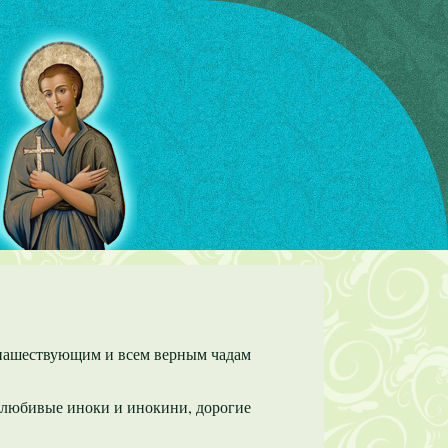
онашествующим и всем верным чадам
олюбивые иноки и инокини, дорогие