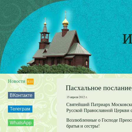
И
Новости
RSS
Пасхальное послание
ВКонтакте
15 апреля 2012 г.
Святейший Патриарх Московски
Телеграм
Русской Православной Церкви 
Возлюбленные о Господе Преос
WhatsApp
братья и сестры!