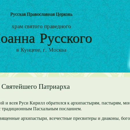
Русская Православная Церковь
храм святого праведного
оанна Русского
в Кунцеве, г. Москва
 Святейшего Патриарха
й и всея Руси Кирилл обратился к архипастырям, пастырям, м
с традиционным Пасхальным посланием.
вященные архипастыри, всечестные пресвитеры и диаконы, бог