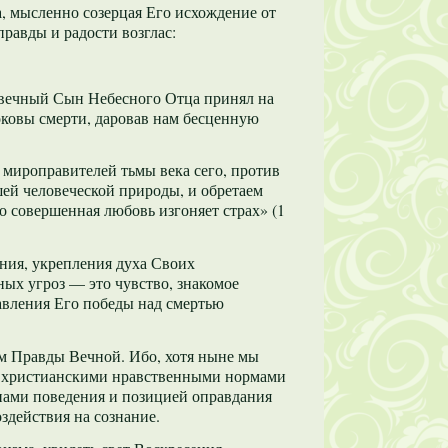
, мысленно созерцая Его исхождение от
равды и радости возглас:
ревечный Сын Небесного Отца принял на
 оковы смерти, даровав нам бесценную
мироправителей тьмы века сего, против
ей человеческой природы, и обретаем
о совершенная любовь изгоняет страх» (1
ния, укрепления духа Своих
ных угроз — это чувство, знакомое
лавления Его победы над смертью
ем Правды Вечной. Ибо, хотя ныне мы
 с христианскими нравственными нормами
ипами поведения и позицией оправдания
здействия на сознание.