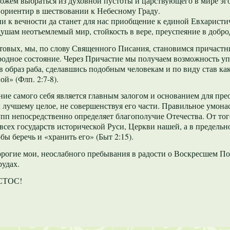
ожем выбраться из духовной пустоты и царствующего в мире эго
 ориентир в шествовании к Небесному Граду.
и к вечности да станет для нас приобщение к единой Евхаристич
ушам неотъемлемый мир, стойкость в вере, преуспеяние в добро
овых, мы, по слову Священного Писания, становимся причастника
одное состояние. Через Причастие мы получаем возможность упо
 образ раба, сделавшись подобным человекам и по виду став ка
ой» (Флп. 2:7-8).
ние самого себя является главным залогом и основанием для пре
 лучшему целое, не совершенствуя его части. Правильное умона
пп непосредственно определяет благополучие Отечества. От то
 всех государств исторической Руси, Церкви нашей, а в предель
бы беречь и «хранить его» (Быт 2:15).
рогие мои, неослабного пребывания в радости о Воскресшем П
удах.
СТОС!