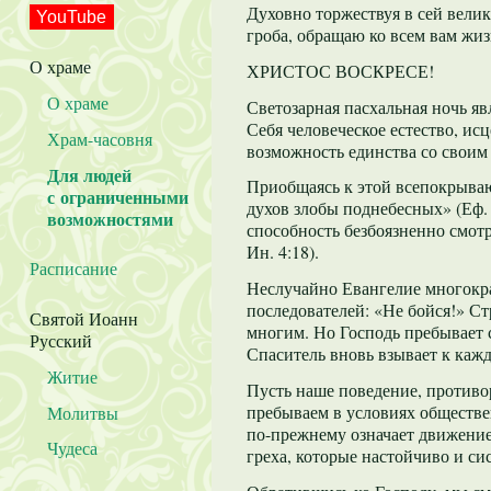
Духовно торжествуя в сей вели
YouTube
гроба, обращаю ко всем вам жи
О храме
ХРИСТОС ВОСКРЕСЕ!
О храме
Светозарная пасхальная ночь я
Себя человеческое естество, ис
Храм-часовня
возможность единства со своим
Для людей
Приобщаясь к этой всепокрываю
с ограниченными
духов злобы поднебесных» (Еф.
возможностями
способность безбоязненно смотр
Ин. 4:18).
Расписание
Неслучайно Евангелие многокра
последователей: «Не бойся!» Ст
Святой Иоанн
многим. Но Господь пребывает с
Русский
Спаситель вновь взывает к каждо
Житие
Пусть наше поведение, противо
пребываем в условиях обществе
Молитвы
по-прежнему означает движение
Чудеса
греха, которые настойчиво и си