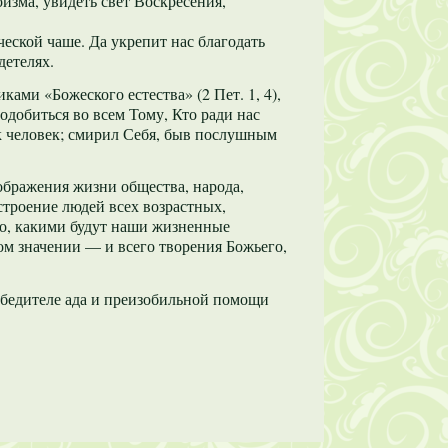
изма, увидеть свет Воскресения,
еской чаше. Да укрепит нас благодать
детелях.
ми «Божеского естества» (2 Пет. 1, 4),
добиться во всем Тому, Кто ради нас
к человек; смирил Себя, быв послушным
ображения жизни общества, народа,
строение людей всех возрастных,
го, какими будут наши жизненные
ном значении — и всего творения Божьего,
обедителе ада и преизобильной помощи