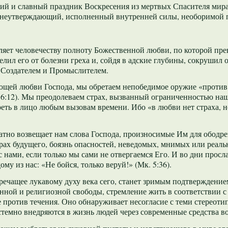
кий и славный праздник Воскресения из мертвых Спасителя мира
знеутверждающий, исполненный внутренней силы, необоримой п
вляет человечеству полноту Божественной любви, по которой п
целил его от болезни греха и, сойдя в адские глубины, сокрушил
 Создателем и Промыслителем.
щей любви Господа, мы обретаем непобедимое оружие «против 
 6:12). Мы преодолеваем страх, вызванный ограниченностью наш
еть в лицо любым вызовам времени. Ибо «в любви нет страха, н
тно возвещает нам слова Господа, произносимые Им для ободре
рах будущего, боязнь опасностей, неведомых, мнимых или реаль
 нами, если только мы сами не отвергаемся Его. И во дни прос
му из нас: «Не бойся, только веруй!» (Мк. 5:36).
речащее лукавому духу века сего, станет зримым подтверждени
нной и религиозной свободы, стремление жить в соответствии
 против течения. Оно обнаруживает несогласие с теми стереот
стемно внедряются в жизнь людей через современные средства во