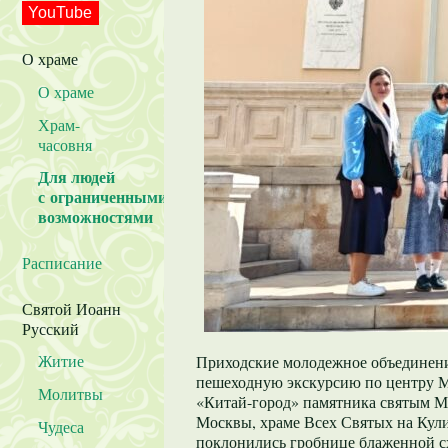
YouTube
О храме
О храме
Храм-
часовня
Для людей
с ограниченными
возможностями
Расписание
Святой Иоанн
Русский
Житие
Приходские молодежное объединени
пешеходную экскурсию по центру Мо
Молитвы
«Китай-город» памятника святым М
Москвы, храме Всех Святых на Кул
Чудеса
поклонились гробнице блаженной 