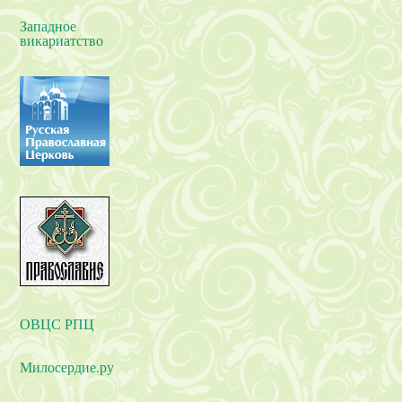
Западное
викариатство
ОВЦС РПЦ
Милосердие.ру