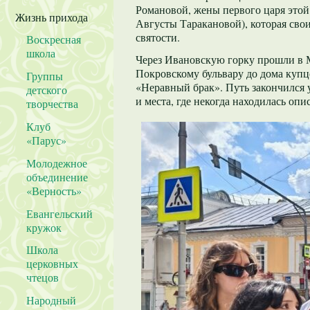
Романовой, жены первого царя этой
Жизнь прихода
Августы Таракановой), которая сво
святости.
Воскресная
школа
Через Ивановскую горку прошли в М
Покровскому бульвару до дома куп
Группы
«Неравный брак». Путь закончился 
детского
и места, где некогда находилась оп
творчества
Клуб
«Парус»
Молодежное
объединение
«Верность»
Евангельский
кружок
Школа
церковных
чтецов
Народный