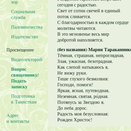
хор
сегодня с радостью.
Свет от сотни свечей в единый
Социальная
поток сливается.
служба
С благодарностью в каждом сердце
Паломничества
молитвы читаются.
В это мгновенье весь мир
Издательство
добротой наполняется.
(без названия) Мария Тараканник
Просвещение
Тёмная, страшная, непроглядная,
Видеолекторий
Злая, ужасная, безотрадная.
Как слепой натыкаюсь я,
Вопрос
Не вижу руки.
священнику/
Тише глухого безмолвия:
Подать
Господи, помоги!
записку
Яркая, ясная, путеводная,
Подготовка
Неземная, святая, ро́дная.
к Таинствам
Потянусь за Звездою я,
До неба дорос.
Радость моя безусловная:
Адрес
Рожден Христос!
и контакты