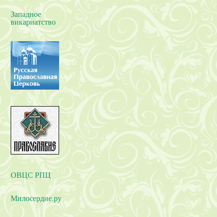
Западное
викариатство
ОВЦС РПЦ
Милосердие.ру