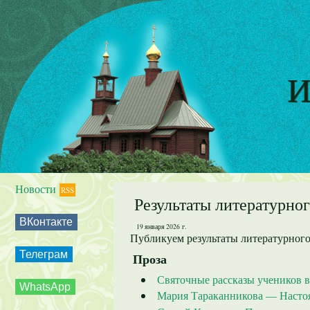
И
Новости
RSS
Результаты литературно
ВКонтакте
19 января 2026 г.
Публикуем результаты литературного
Телеграм
Проза
Святочные рассказы учеников 
WhatsApp
Мария Тараканникова — Наст