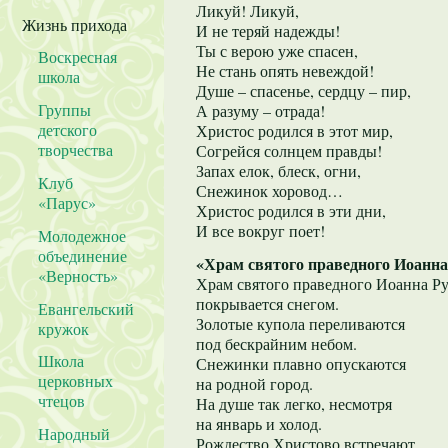
Ликуй! Ликуй,
Жизнь прихода
И не теряй надежды!
Ты с верою уже спасен,
Воскресная
Не стань опять невеждой!
школа
Душе – спасенье, сердцу – пир,
Группы
А разуму – отрада!
детского
Христос родился в этот мир,
творчества
Согрейся солнцем правды!
Запах елок, блеск, огни,
Клуб
Снежинок хоровод…
«Парус»
Христос родился в эти дни,
И все вокруг поет!
Молодежное
объединение
«Храм святого праведного Иоанна
«Верность»
Храм святого праведного Иоанна Ру
покрывается снегом.
Евангельский
Золотые купола переливаются
кружок
под бескрайним небом.
Школа
Снежинки плавно опускаются
церковных
на родной город.
чтецов
На душе так легко, несмотря
на январь и холод.
Народный
Рождество Христово встречают