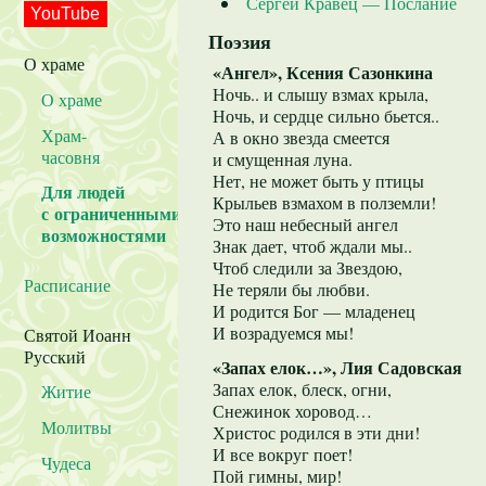
Сергей Кравец — Послание
YouTube
Поэзия
О храме
«Ангел», Ксения Сазонкина
Ночь.. и слышу взмах крыла,
О храме
Ночь, и сердце сильно бьется..
Храм-
А в окно звезда смеется
часовня
и смущенная луна.
Нет, не может быть у птицы
Для людей
Крыльев взмахом в полземли!
с ограниченными
Это наш небесный ангел
возможностями
Знак дает, чтоб ждали мы..
Чтоб следили за Звездою,
Расписание
Не теряли бы любви.
И родится Бог — младенец
И возрадуемся мы!
Святой Иоанн
Русский
«Запах елок…», Лия Садовская
Запах елок, блеск, огни,
Житие
Снежинок хоровод…
Молитвы
Христос родился в эти дни!
И все вокруг поет!
Чудеса
Пой гимны, мир!