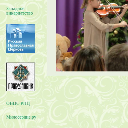
Западное
викариатство
ОВЦС РПЦ
Милосердие.ру