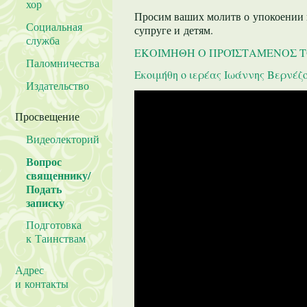
хор
Просим ваших молитв о упокоении 
Социальная
супруге и детям.
служба
ΕΚΟΙΜΗΘΗ Ο ΠΡΟΪΣΤΑΜΕΝΟΣ ΤΟ
Паломничества
Εκοιμήθη ο ιερέας Ιωάννης Βερνέζ
Издательство
Просвещение
Видеолекторий
Вопрос
священнику/
Подать
записку
Подготовка
к Таинствам
Адрес
и контакты