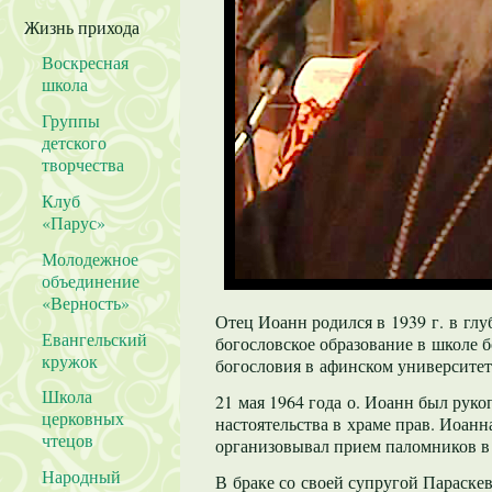
Жизнь прихода
Воскресная
школа
Группы
детского
творчества
Клуб
«Парус»
Молодежное
объединение
«Верность»
Отец Иоанн родился в 1939 г. в глу
Евангельский
богословское образование в школе 
кружок
богословия в афинском университет
Школа
21 мая 1964 года о. Иоанн был руко
церковных
настоятельства в храме прав. Иоан
чтецов
организовывал прием паломников в 
Народный
В браке со своей супругой Параске