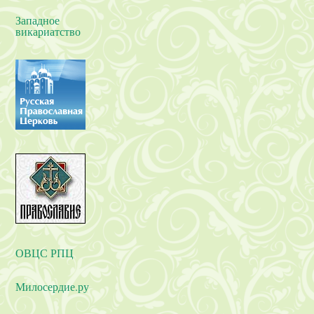
Западное
викариатство
ОВЦС РПЦ
Милосердие.ру