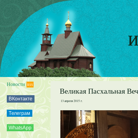
И
Новости
RSS
Великая Пасхальная Веч
ВКонтакте
13 апреля 2015 г.
Телеграм
WhatsApp