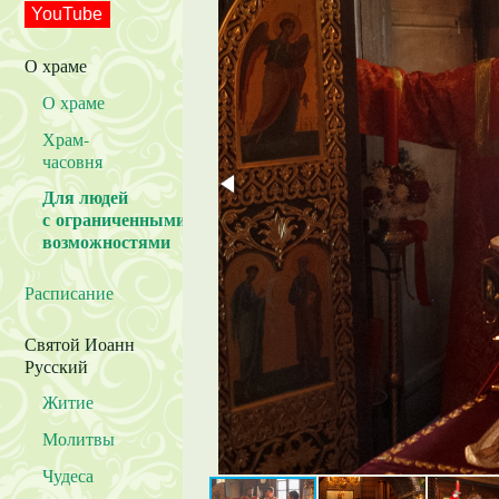
YouTube
О храме
О храме
Храм-
часовня
Для людей
с ограниченными
возможностями
Расписание
Святой Иоанн
Русский
Житие
Молитвы
Чудеса