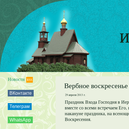
И
Новости
RSS
Вербное воскресенье
ВКонтакте
29 апреля 2013 г.
Праздник Входа Господня в Иер
Телеграм
вместе со всеми встречаем Его
накануне праздника, на всенощн
Воскресения.
WhatsApp