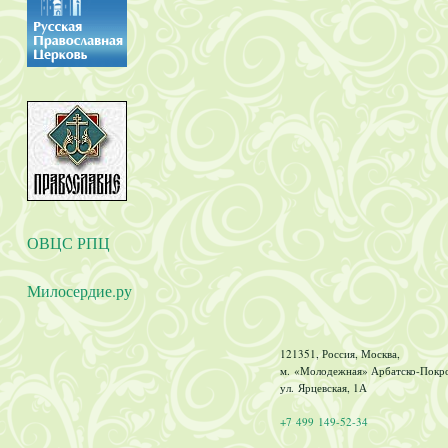
ОВЦС РПЦ
Милосердие.ру
121351, Россия, Москва,
м. «Молодежная» Арбатско-Покров
ул. Ярцевская, 1А
+7 499 149-52-34