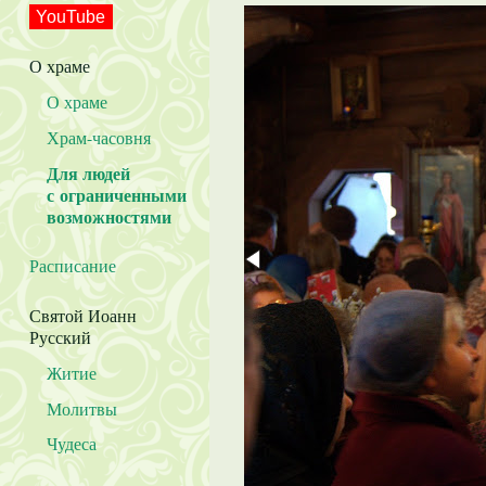
YouTube
О храме
О храме
Храм-часовня
Для людей
с ограниченными
возможностями
Расписание
Святой Иоанн
Русский
Житие
Молитвы
Чудеса