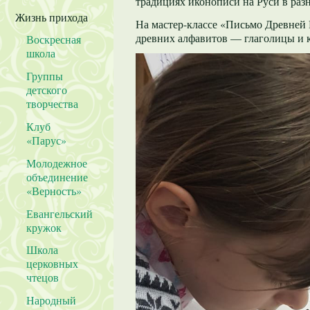
традициях иконописи на Руси в раз
Жизнь прихода
На мастер-классе «Письмо Древней
древних алфавитов — глаголицы и 
Воскресная
школа
Группы
детского
творчества
Клуб
«Парус»
Молодежное
объединение
«Верность»
Евангельский
кружок
Школа
церковных
чтецов
Народный